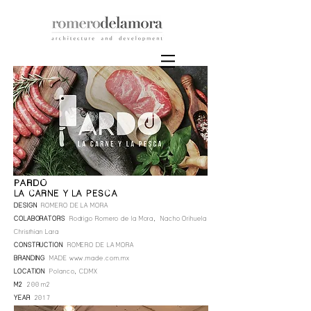
PARDO
LA CARNE Y LA PESCA
DESIGN
ROMERO DE LA MORA
COLABORATORS
Rodrigo Romero de la Mora, Nacho Orihuela
Christhian Lara
CONSTRUCTION
ROMERO DE LA MORA
BRANDING
MADE
www.made.com
.mx
LOCATION
Polanco, CDMX
M2
200 m2
YEAR
2017