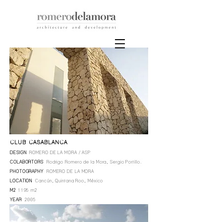
CLUB CASABLANCA
DESIGN
ROMERO DE LA MORA / ASP
COLABORTORS
Rodrigo Romero de la Mora, Sergio Portillo.
PHOTOGRAPHY
ROMERO DE LA MORA
LOCATION
Cancún, Quintana Roo, México
M2
1195 m2
YEAR
2005